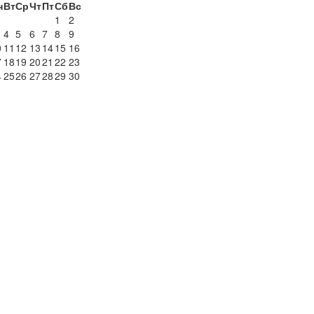
н
Вт
Ср
Чт
Пт
Сб
Вс
1
2
4
5
6
7
8
9
0
11
12
13
14
15
16
7
18
19
20
21
22
23
4
25
26
27
28
29
30
1