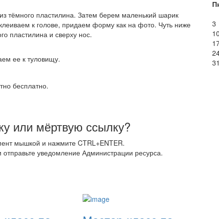
П
из тёмного пластилина. Затем берем маленький шарик
3
клеиваем к голове, придаем форму как на фото. Чуть ниже
1
го пластилина и сверху нос.
1
2
ем ее к туловищу.
3
тно бесплатно.
у или мёртвую ссылку?
мент мышкой и нажмите CTRL+ENTER.
 отправьте уведомление Администрации ресурса.