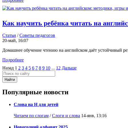
Подробнее
Как научить ребёнка читать на английс
Статьи
/
Советы педагогов
20-май, 16:07
Домашнее обучение чтению на английском даёт устойчивый резул
Подробнее
Назад
1
2
3
4
5
6
7
8
9
10
...
12
Дальше
Найти
Популярные новости
Слова на Н для детей
Читаем по слогам
/
Слоги и слова
14-янв, 13:16
Новогодний алфавит 2025