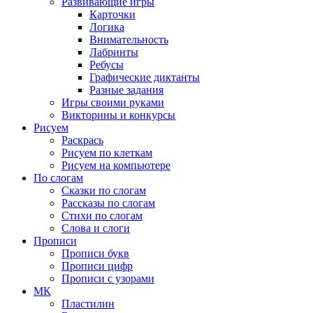
Развивающие игры
Карточки
Логика
Внимательность
Лабринты
Ребусы
Графические диктанты
Разные задания
Игры своими руками
Викторины и конкурсы
Рисуем
Раскрась
Рисуем по клеткам
Рисуем на компьютере
По слогам
Сказки по слогам
Рассказы по слогам
Стихи по слогам
Слова и слоги
Прописи
Прописи букв
Прописи цифр
Прописи с узорами
МК
Пластилин