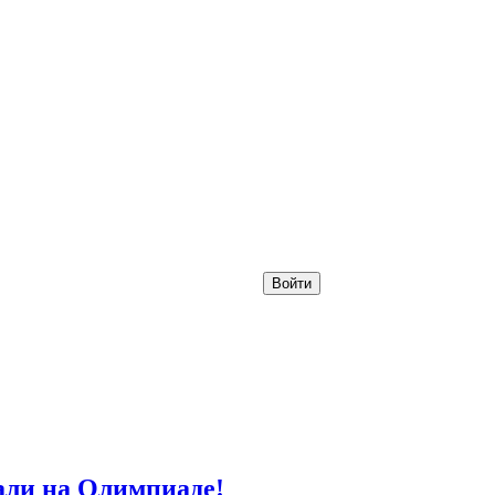
Войти
али на Олимпиаде!