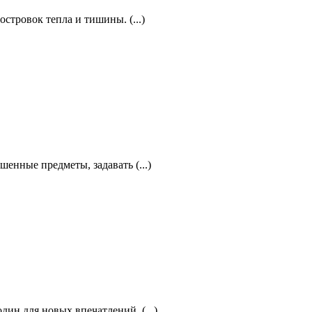
стровок тепла и тишины. (...)
шенные предметы, задавать (...)
дин для новых впечатлений, (...)