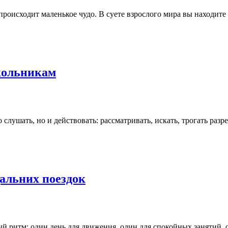
оисходит маленькое чудо. В суете взрослого мира вы находите о
кольникам
лушать, но и действовать: рассматривать, искать, трогать разре
дальних поездок
й ритм: один день для движения, один для спокойных занятий, о