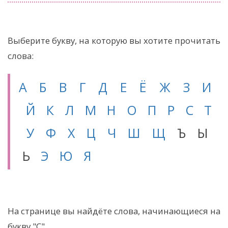
Выберите букву, на которую вы хотите прочитать
слова:
А
Б
В
Г
Д
Е
Ё
Ж
З
И
Й
К
Л
М
Н
О
П
Р
С
Т
У
Ф
Х
Ц
Ч
Ш
Щ
Ъ Ы
Ь
Э
Ю
Я
На странице вы найдёте слова, начинающиеся на
букву "С".