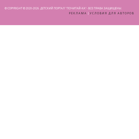
© COPYRIGHT © 2020-2026. ДЕТСКИЙ ПОРТАЛ "ПОЧИТАЙ-КА"- ВСЕ ПРАВА ЗАЩИЩЕНЫ.
РЕКЛАМА
|
УСЛОВИЯ ДЛЯ АВТОРОВ