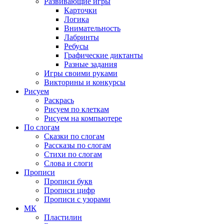
Развивающие игры
Карточки
Логика
Внимательность
Лабринты
Ребусы
Графические диктанты
Разные задания
Игры своими руками
Викторины и конкурсы
Рисуем
Раскрась
Рисуем по клеткам
Рисуем на компьютере
По слогам
Сказки по слогам
Рассказы по слогам
Стихи по слогам
Слова и слоги
Прописи
Прописи букв
Прописи цифр
Прописи с узорами
МК
Пластилин