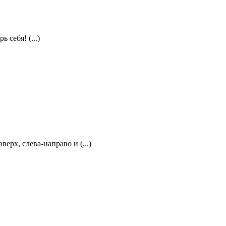
себя! (...)
ерх, слева-направо и (...)