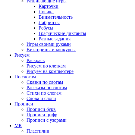
Развивающие игры
Карточки
Логика
Внимательность
Лабринты
Ребусы
Графические диктанты
Разные задания
Игры своими руками
Викторины и конкурсы
Рисуем
Раскрась
Рисуем по клеткам
Рисуем на компьютере
По слогам
Сказки по слогам
Рассказы по слогам
Стихи по слогам
Слова и слоги
Прописи
Прописи букв
Прописи цифр
Прописи с узорами
МК
Пластилин