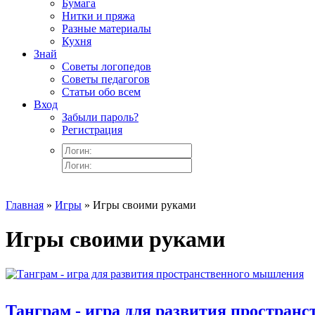
Бумага
Нитки и пряжа
Разные материалы
Кухня
Знай
Советы логопедов
Советы педагогов
Статьи обо всем
Вход
Забыли пароль?
Регистрация
Главная
»
Игры
» Игры своими руками
Игры своими руками
Танграм - игра для развития простран