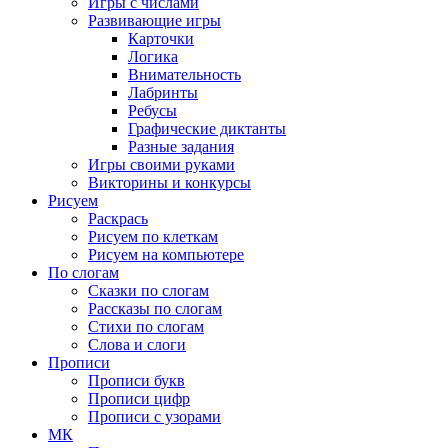
Игры с числами
Развивающие игры
Карточки
Логика
Внимательность
Лабринты
Ребусы
Графические диктанты
Разные задания
Игры своими руками
Викторины и конкурсы
Рисуем
Раскрась
Рисуем по клеткам
Рисуем на компьютере
По слогам
Сказки по слогам
Рассказы по слогам
Стихи по слогам
Слова и слоги
Прописи
Прописи букв
Прописи цифр
Прописи с узорами
МК