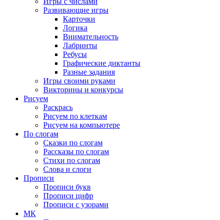
Игры с числами
Развивающие игры
Карточки
Логика
Внимательность
Лабринты
Ребусы
Графические диктанты
Разные задания
Игры своими руками
Викторины и конкурсы
Рисуем
Раскрась
Рисуем по клеткам
Рисуем на компьютере
По слогам
Сказки по слогам
Рассказы по слогам
Стихи по слогам
Слова и слоги
Прописи
Прописи букв
Прописи цифр
Прописи с узорами
МК