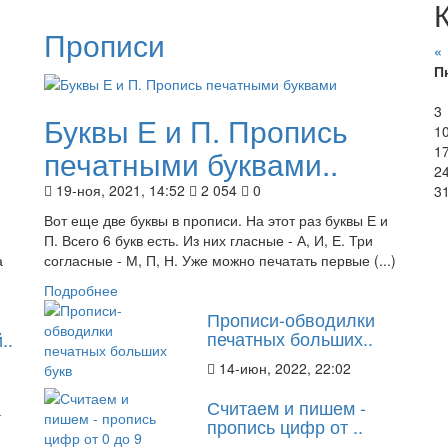
Прописи
«
П
3
Буквы Е и П. Пропись
1
1
печатными буквами..
2
19-ноя, 2021, 14:52
2 054
0
3
Вот еще две буквы в прописи. На этот раз буквы Е и
П. Всего 6 букв есть. Из них гласные - А, И, Е. Три
а
согласные - М, П, Н. Уже можно печатать первые (...)
Подробнее
Прописи-обводилки
печатных больших..
..
14-июн, 2022, 22:02
Считаем и пишем -
а
пропись цифр от ..