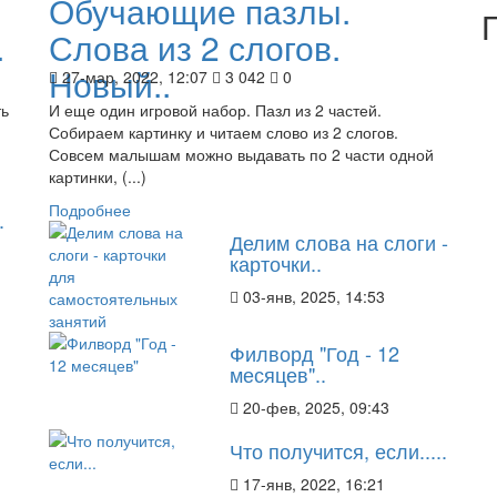
Обучающие пазлы.
.
Слова из 2 слогов.
Новый..
27-мар, 2022, 12:07
3 042
0
ть
И еще один игровой набор. Пазл из 2 частей.
Собираем картинку и читаем слово из 2 слогов.
Совсем малышам можно выдавать по 2 части одной
картинки, (...)
Подробнее
.
Делим слова на слоги -
карточки..
03-янв, 2025, 14:53
Филворд "Год - 12
месяцев"..
20-фев, 2025, 09:43
Что получится, если.....
17-янв, 2022, 16:21