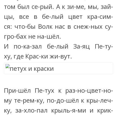
том был се-рый. А к зи-ме, мы, зай-
цы, все в бе-лый цвет кра-сим-
ся: что-бы Волк нас в снеж-ных су-
гро-бах не на-шёл.
И по-ка-зал бе-лый За-яц Пе-ту-
ху, где Крас-ки жи-вут.
При-шёл Пе-тух к раз-но-цвет-но-
му те-рем-ку, по-до-шёл к кры-леч-
ку, за-хло-пал крыль-я-ми и крик-