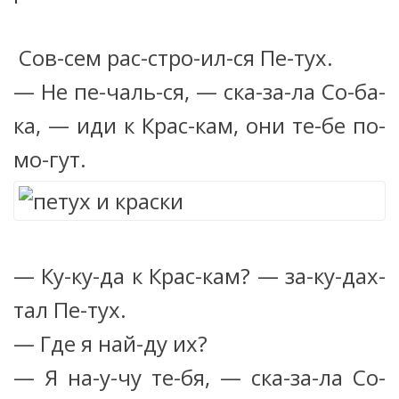
Сов-сем рас-стро-ил-ся Пе-тух.
— Не пе-чаль-ся, — ска-за-ла Со-ба-
ка, — иди к Крас-кам, они те-бе по-
мо-гут.
— Ку-ку-да к Крас-кам? — за-ку-дах-
тал Пе-тух.
— Где я най-ду их?
— Я на-у-чу те-бя, — ска-за-ла Со-