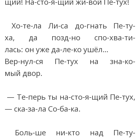
щий! На-сто-я-щий жи-вой Пе-тух!
Хо-те-ла Ли-са до-гнать Пе-ту-
ха, да позд-но спо-хва-ти-
лась: он уже да-ле-ко ушёл…
Вер-нул-ся Пе-тух на зна-ко-
мый двор.
— Те-перь ты на-сто-я-щий Пе-тух,
— ска-за-ла Со-ба-ка.
Боль-ше ни-кто над Пе-ту-