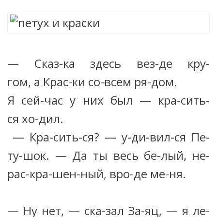
— Сказ-ка здесь вез-де кру-
гом, а Крас-ки со-всем ря-дом.
Я сей-час у них был — кра-сить-
ся хо-дил.
— Кра-сить-ся? — у-ди-вил-ся Пе-
ту-шок. — Да ты весь бе-лый, не-
рас-кра-шен-ный, вро-де ме-ня.
— Ну нет, — ска-зал За-яц, — я ле-