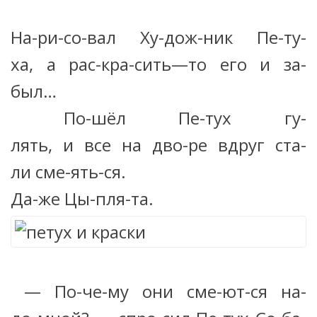
На-ри-со-вал Ху-дож-ник Пе-ту-
ха, а рас-кра-сить—то его и за-
был…
По-шёл Пе-тух гу-
лять, и все на дво-ре вдруг ста-
ли сме-ять-ся.
Да-же Цы-пля-та.
— По-че-му они сме-ют-ся на-