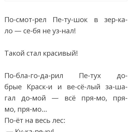
По-смот-рел Пе-ту-шок в зер-ка-
ло — се-бя не уз-нал!
Такой стал красивый!
По-бла-го-да-рил Пе-тух до-
брые Краск-и и ве-сё-лый за-ша-
гал до-мой — всё пря-мо, пря-
мо, пря-мо…
По-ёт на весь лес:
— Ку-ка-ре-ку!