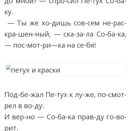
до мной? — спро-сил Пе-тух Со-ба-
ку.
— Ты же хо-дишь сов-сем не-рас-
кра-шен-ный, — ска-за-ла Со-ба-ка,
— пос-мот-ри—ка на се-бя!
Под-бе-жал Пе-тух к лу-же, по-смот-
рел в во-ду.
И вер-но — Со-ба-ка прав-ду го-во-
рит.