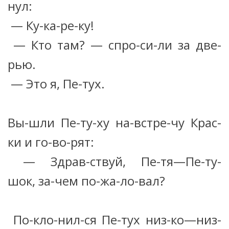
нул:
— Ку-ка-ре-ку!
— Кто там? — спро-си-ли за две-
рью.
— Это я, Пе-тух.
Вы-шли Пе-ту-ху на-встре-чу Крас-
ки и го-во-рят:
— Здрав-ствуй, Пе-тя—Пе-ту-
шок, за-чем по-жа-ло-вал?
По-кло-нил-ся Пе-тух низ-ко—низ-