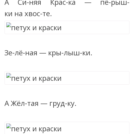
А Си-няя Крас-ка — пё-рыш-
ки на хвос-те.
Зе-лё-ная — кры-лыш-ки.
А Жёл-тая — груд-ку.