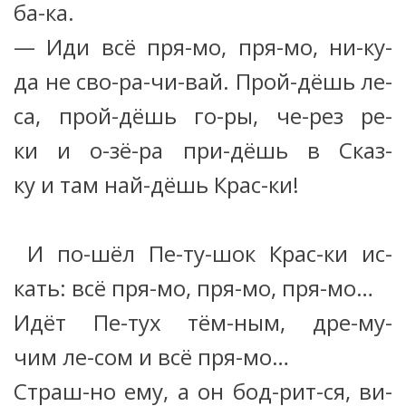
ба-ка.
— Иди всё пря-мо, пря-мо, ни-ку-
да не сво-ра-чи-вай. Прой-дёшь ле-
са, прой-дёшь го-ры, че-рез ре-
ки и о-зё-ра при-дёшь в Сказ-
ку и там най-дёшь Крас-ки!
И по-шёл Пе-ту-шок Крас-ки ис-
кать: всё пря-мо, пря-мо, пря-мо…
Идёт Пе-тух тём-ным, дре-му-
чим ле-сом и всё пря-мо…
Страш-но ему, а он бод-рит-ся, ви-