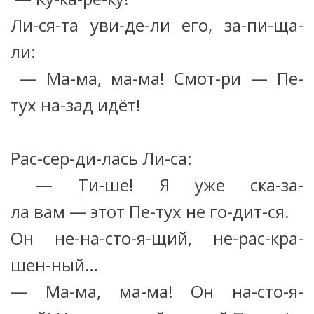
Ли-ся-та уви-де-ли его, за-пи-ща-
ли:
— Ма-ма, ма-ма! Смот-ри — Пе-
тух на-зад идёт!
Рас-сер-ди-лась Ли-са:
— Ти-ше! Я уже ска-за-
ла вам — этот Пе-тух не го-дит-ся.
Он не-на-сто-я-щий, не-рас-кра-
шен-ный…
— Ма-ма, ма-ма! Он на-сто-я-