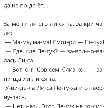
да не по-да-ёт…
За-ме-ти-ли его Ли-ся-та, за-кри-ча-
ли:
— Ма-ма, ма-ма! Смот-ри — Пе-тух!
— Где, где Пе-тух? — за-вол-но-ва-
лась Ли-са.
— Вот он! Сов-сем близ-ко! — за-
пи-ща-ли Ли-ся-та.
У-ви-де-ла Ли-са Пе-ту-ха и от-вер-
ну-лась.
— Нет, нет… Этот Пе-тух не го-дит-