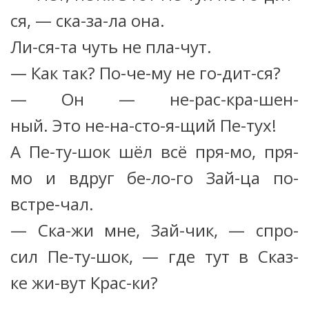
ся, — ска-за-ла она.
Ли-ся-та чуть не пла-чут.
— Как так? По-че-му не го-дит-ся?
— Он — не-рас-кра-шен-
ный. Это не-на-сто-я-щий Пе-тух!
А Пе-ту-шок шёл всё пря-мо, пря-
мо и вдруг бе-ло-го Зай-ца по-
встре-чал.
— Ска-жи мне, Зай-чик, — спро-
сил Пе-ту-шок, — где тут в Сказ-
ке жи-вут Крас-ки?