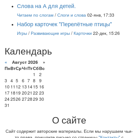
Слова на А для детей.
Читаем по слогам
/
Слоги и слова
02-янв, 17:33
Набор карточек "Перелётные птицы"
Игры
/
Развивающие игры
/
Карточки
22-дек, 15:26
Календарь
«
Август 2026 »
Пн
Вт
Ср
Чт
Пт
Сб
Вс
1
2
3
4
5
6
7
8
9
10
11
12
13
14
15
16
17
18
19
20
21
22
23
24
25
26
27
28
29
30
31
О сайте
Сайт содержит авторские материалы. Если мы нарушаем чьи-
то права, пришлите письмо со страницы
"Контакты"
с