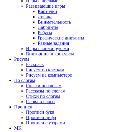
Игры с числами
Развивающие игры
Карточки
Логика
Внимательность
Лабринты
Ребусы
Графические диктанты
Разные задания
Игры своими руками
Викторины и конкурсы
Рисуем
Раскрась
Рисуем по клеткам
Рисуем на компьютере
По слогам
Сказки по слогам
Рассказы по слогам
Стихи по слогам
Слова и слоги
Прописи
Прописи букв
Прописи цифр
Прописи с узорами
МК