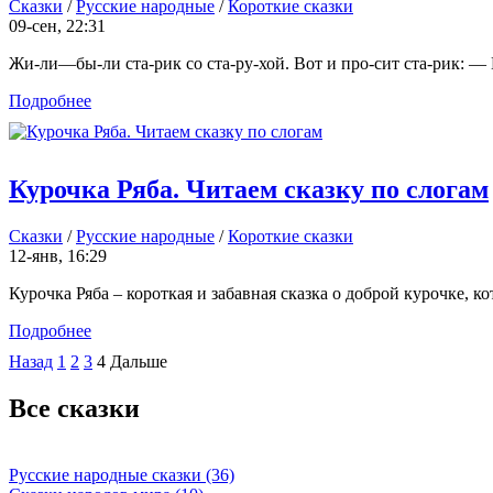
Сказки
/
Русские народные
/
Короткие сказки
09-сен, 22:31
Жи-ли—бы-ли ста-рик со ста-ру-хой. Вот и про-сит ста-рик: — Ис-
Подробнее
Курочка Ряба. Читаем сказку по слогам
Сказки
/
Русские народные
/
Короткие сказки
12-янв, 16:29
Курочка Ряба – короткая и забавная сказка о доброй курочке, к
Подробнее
Назад
1
2
3
4
Дальше
Все сказки
Русские народные сказки (36)