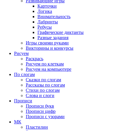
Развивающие игры
Карточки
Логика
Внимательность
Лабринты
Ребусы
Графические диктанты
Разные задания
Игры своими руками
Викторины и конкурсы
Рисуем
Раскрась
Рисуем по клеткам
Рисуем на компьютере
По слогам
Сказки по слогам
Рассказы по слогам
Стихи по слогам
Слова и слоги
Прописи
Прописи букв
Прописи цифр
Прописи с узорами
МК
Пластилин