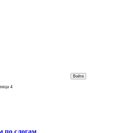
Войти
ница 4
м по слогам