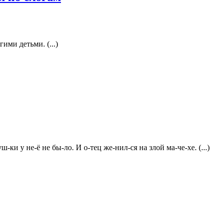
ими детьми. (...)
-ки у не-ё не бы-ло. И о-тец же-нил-ся на злой ма-че-хе. (...)