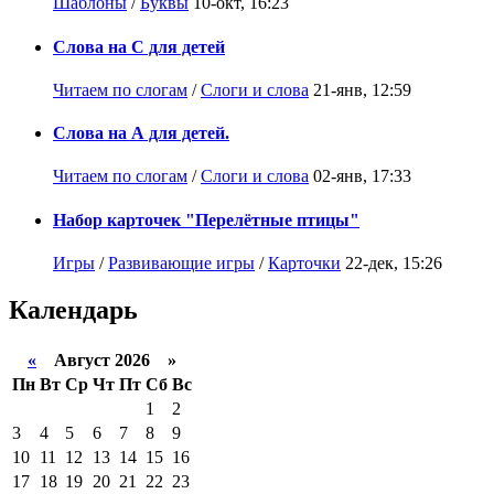
Шаблоны
/
Буквы
10-окт, 16:23
Слова на С для детей
Читаем по слогам
/
Слоги и слова
21-янв, 12:59
Слова на А для детей.
Читаем по слогам
/
Слоги и слова
02-янв, 17:33
Набор карточек "Перелётные птицы"
Игры
/
Развивающие игры
/
Карточки
22-дек, 15:26
Календарь
«
Август 2026 »
Пн
Вт
Ср
Чт
Пт
Сб
Вс
1
2
3
4
5
6
7
8
9
10
11
12
13
14
15
16
17
18
19
20
21
22
23