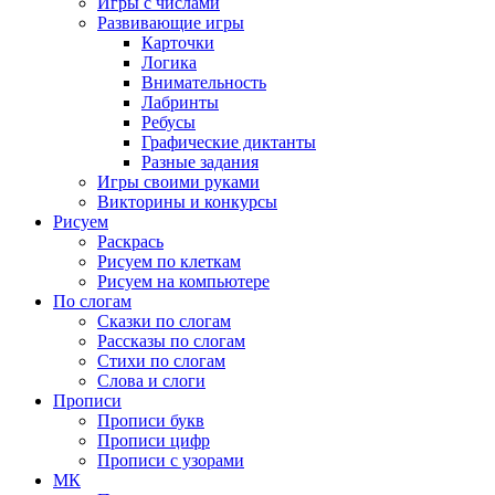
Игры с числами
Развивающие игры
Карточки
Логика
Внимательность
Лабринты
Ребусы
Графические диктанты
Разные задания
Игры своими руками
Викторины и конкурсы
Рисуем
Раскрась
Рисуем по клеткам
Рисуем на компьютере
По слогам
Сказки по слогам
Рассказы по слогам
Стихи по слогам
Слова и слоги
Прописи
Прописи букв
Прописи цифр
Прописи с узорами
МК