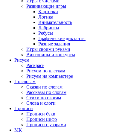
Игры с числами
Развивающие игры
Карточки
Логика
Внимательность
Лабринты
Ребусы
Графические диктанты
Разные задания
Игры своими руками
Викторины и конкурсы
Рисуем
Раскрась
Рисуем по клеткам
Рисуем на компьютере
По слогам
Сказки по слогам
Рассказы по слогам
Стихи по слогам
Слова и слоги
Прописи
Прописи букв
Прописи цифр
Прописи с узорами
МК