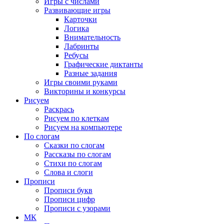
Игры с числами
Развивающие игры
Карточки
Логика
Внимательность
Лабринты
Ребусы
Графические диктанты
Разные задания
Игры своими руками
Викторины и конкурсы
Рисуем
Раскрась
Рисуем по клеткам
Рисуем на компьютере
По слогам
Сказки по слогам
Рассказы по слогам
Стихи по слогам
Слова и слоги
Прописи
Прописи букв
Прописи цифр
Прописи с узорами
МК