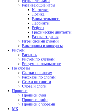
Игры с числами
Развивающие игры
Карточки
Логика
Внимательность
Лабринты
Ребусы
Графические диктанты
Разные задания
Игры своими руками
Викторины и конкурсы
Рисуем
Раскрась
Рисуем по клеткам
Рисуем на компьютере
По слогам
Сказки по слогам
Рассказы по слогам
Стихи по слогам
Слова и слоги
Прописи
Прописи букв
Прописи цифр
Прописи с узорами
МК