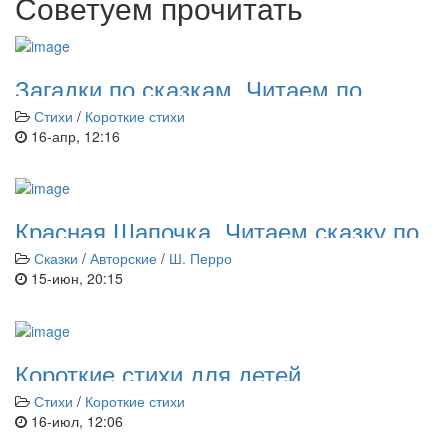
Советуем прочитать
Загадки по сказкам. Читаем по
слогам
Стихи
/
Короткие стихи
16-апр, 12:16
Красная Шапочка. Читаем сказку по
слогам
Сказки
/
Авторские
/
Ш. Перро
15-июн, 20:15
Короткие стихи для детей
Стихи
/
Короткие стихи
16-июл, 12:06