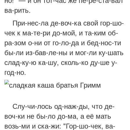
ва-рить.
При-нес-ла де-воч-ка свой гор-шо-
чек к ма-те-ри до-мой, и та-ким об-
ра-зом о-ни от го-ло-да и бед-нос-ти
бы-ли из-бав-ле-ны и мог-ли ку-шать
слад-ку-ю ка-шу, сколь-ко ду-ше у-
год-но.
Слу-чи-лось од-наж-ды, что де-
воч-ки не бы-ло до-ма, а её мать
возь-ми и ска-жи: "Гор-шо-чек, ва-