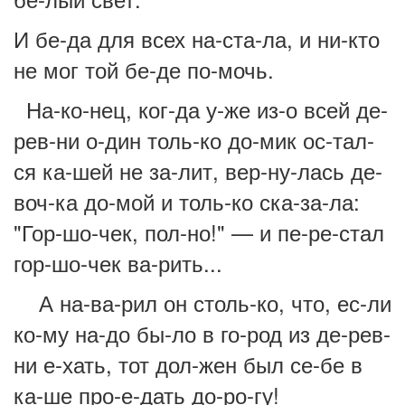
И бе-да для всех на-ста-ла, и ни-кто
не мог той бе-де по-мочь.
На-ко-нец, ког-да у-же из-о всей де-
рев-ни о-дин толь-ко до-мик ос-тал-
ся ка-шей не за-лит, вер-ну-лась де-
воч-ка до-мой и толь-ко ска-за-ла:
"Гор-шо-чек, пол-но!" — и пе-ре-стал
гор-шо-чек ва-рить...
А на-ва-рил он столь-ко, что, ес-ли
ко-му на-до бы-ло в го-род из де-рев-
ни е-хать, тот дол-жен был се-бе в
ка-ше про-е-дать до-ро-гу!