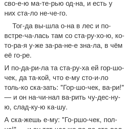
сво-е-ю ма-те-рью од-на, и есть у
них ста-ло не-че-го.
Тог-да вы-шла о-на в лес и по-
встре-ча-лась там со ста-ру-хо-ю, ко-
то-ра-я у-же за-ра-не-е зна-ла, в чём
её го-ре.
И по-да-ри-ла та ста-ру-ха ей гор-шо-
чек, да та-кой, что е-му сто-и-ло
толь-ко ска-зать: "Гор-шо-чек, ва-ри!"
— и он на-чи-нал ва-рить чу-дес-ну-
ю, слад-ку-ю ка-шу.
А ска-жешь е-му: "Го-ршо-чек, пол-
но!" — и он тот-час же пе-ре-ста-вал