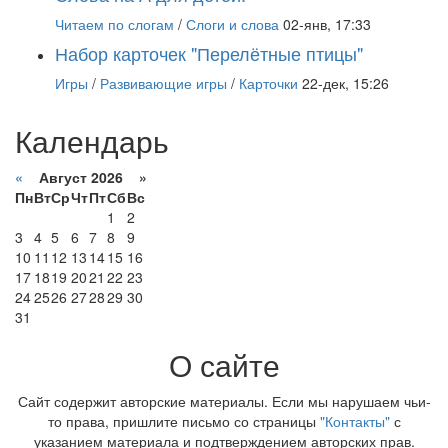
Читаем по слогам
/
Слоги и слова
02-янв, 17:33
Набор карточек "Перелётные птицы"
Игры
/
Развивающие игры
/
Карточки
22-дек, 15:26
Календарь
«
Август 2026 »
Пн
Вт
Ср
Чт
Пт
Сб
Вс
1
2
3
4
5
6
7
8
9
10
11
12
13
14
15
16
17
18
19
20
21
22
23
24
25
26
27
28
29
30
31
О сайте
Сайт содержит авторские материалы. Если мы нарушаем чьи-
то права, пришлите письмо со страницы
"Контакты"
с
указанием материала и подтверждением авторских прав.