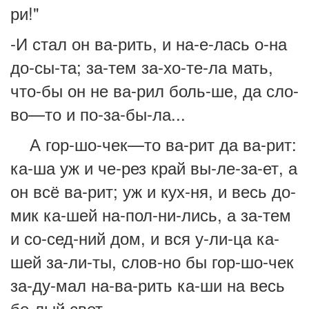
ри!"
-И стал он ва-рить, и на-е-лась о-на
до-сы-та; за-тем за-хо-те-ла мать,
что-бы он не ва-рил боль-ше, да сло-
во—то и по-за-бы-ла...
А гор-шо-чек—то ва-рит да ва-рит:
ка-ша уж и че-рез край вы-ле-за-ет, а
он всё ва-рит; уж и кух-ня, и весь до-
мик ка-шей на-пол-ни-лись, а за-тем
и со-сед-ний дом, и вся у-ли-ца ка-
шей за-ли-ты, слов-но бы гор-шо-чек
за-ду-мал на-ва-рить ка-ши на весь
бе-лый свет.