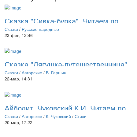
Сказка "Сивка-бурка". Читаем по
слогам
Сказки
/
Русские народные
23-фев, 12:46
Сказка "Лягушка-путешественница".
Читаем по слогам
Сказки
/
Авторские
/
В. Гаршин
22-мар, 14:31
Айболит. Чуковский К.И. Читаем по
слогам
Сказки
/
Авторские
/
К. Чуковский
/
Стихи
20-мар, 17:22