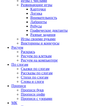
Игры с числами
Развивающие игры
Карточки
Логика
Внимательность
Лабринты
Ребусы
Графические диктанты
Разные задания
Игры своими руками
Викторины и конкурсы
Рисуем
Раскрась
Рисуем по клеткам
Рисуем на компьютере
По слогам
Сказки по слогам
Рассказы по слогам
Стихи по слогам
Слова и слоги
Прописи
Прописи букв
Прописи цифр
Прописи с узорами
МК