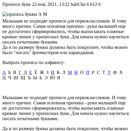
Прописи букв
22-ноя, 2021, 13:22
babUlia
6 612
0
Малышам не подходят прописи для первоклассников. И тому
много причин. Самая основная причина - руки малышей еще
не достаточно сформировались, чтобы выписывать плавные
кривые линии у прописных букв. Для начала нужно научиться
писать печатными буквами.
Да и по размеру буквы должны быть покрупнее, чтобы можно
было "писать" фломастером или карандашом.
Выбрать пропись по алфавиту:
А
Б В
Г
Д
Е
Ё Ж З
И
К Л
М
Н
О
П
Р С Т
У
Ф Х
Ц Ч Ш Щ Ъ Ы Ь Э Ю Я
Малышам не подходят прописи для первоклассников. И тому
много причин. Самая основная причина - руки малышей еще
не достаточно сформировались, чтобы выписывать плавные
кривые линии у прописных букв. Для начала нужно научиться
писать печатными буквами.
Да и по размеру буквы должны быть покрупнее, чтобы можно