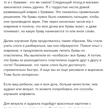
то и с буквами - это же самое! Следующий поход в магазин
закончился очень удачно. Я с гордостью несла домой
развивающий коврик с буквами. Это оказалось правильным
решением. На буквы нужно было нажимать пальцем, чтобы
они производили звуки. Уже через несколько часов игр с
ковриком я поняла, что моя дочка все буквы знает, и даже
понимает, на какую букву начинаются то или иное слово.
Далее изучение букв продолжалось таким образом. Мы стали
учить слоги и разбираться, как они образуются. Помня опыт с
ковриком, я предложила малышке лепить буквы из
пластилина. Мы вылепили из «колбасок» все буквы. А потом,
эти буквы из разноцветного пластилина ходили друг к другу в
гости! Понимание, что такое слоги было достигнуто
стремительно быстро. А еще мы их еще рисовали и вырезали.
Тоже было интересно.
Если ваш ребенок, как и моя дочь, больше кинестетик, чем
аудиал или визуал, то можете попробовать эти способы
изучения алфавита.
Для визуала и аудиала подойдут красочные карточки с
подписанными картинками. Считается, что дети лучше