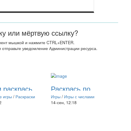
у или мёртвую ссылку?
мент мышкой и нажмите CTRL+ENTER.
 отправьте уведомление Администрации ресурса.
 раскрась.
Раскрась по
м
цифрам. Счёт до 4
е игры
/
Раскраски
Игры
/
Игры с числами
2
14-сен, 12:18