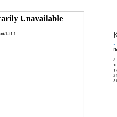
«
П
3
1
1
2
3