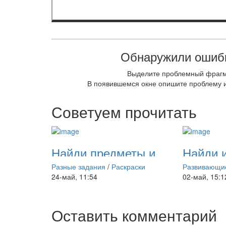
Обнаружили ошибк
Выделите проблемный фраг
В появившемся окне опишите проблему и
Советуем прочитать
Найди предметы и
Найди и
раскрась их
Мой до
Разные задания
/
Раскраски
Развивающи
24-май, 11:54
02-май, 15:1
Оставить комментарий