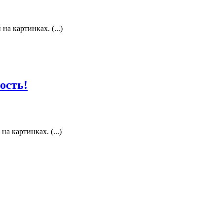
а картинках. (...)
ость!
а картинках. (...)