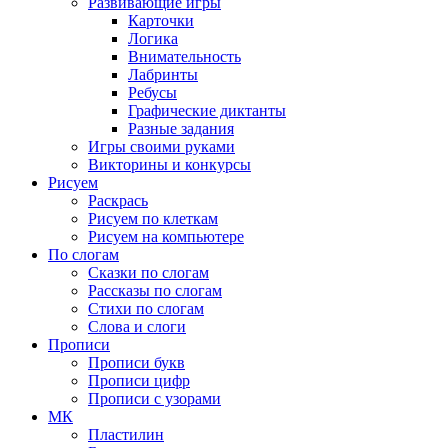
Развивающие игры
Карточки
Логика
Внимательность
Лабринты
Ребусы
Графические диктанты
Разные задания
Игры своими руками
Викторины и конкурсы
Рисуем
Раскрась
Рисуем по клеткам
Рисуем на компьютере
По слогам
Сказки по слогам
Рассказы по слогам
Стихи по слогам
Слова и слоги
Прописи
Прописи букв
Прописи цифр
Прописи с узорами
МК
Пластилин