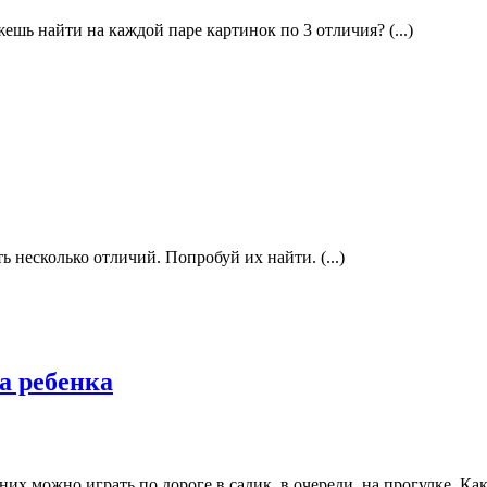
ешь найти на каждой паре картинок по 3 отличия? (...)
ь несколько отличий. Попробуй их найти. (...)
а ребенка
 можно играть по дороге в садик, в очереди, на прогулке. Как т