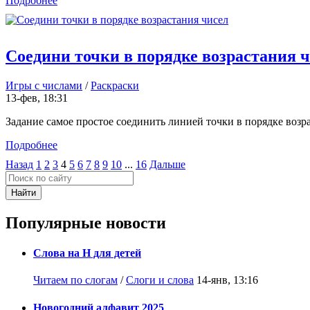
Подробнее
Соедини точки в порядке возрастания 
Игры с числами
/
Раскраски
13-фев, 18:31
Задание самое простое соединить линией точки в порядке возрас
Подробнее
Назад
1
2
3
4
5
6
7
8
9
10
...
16
Дальше
Найти
Популярные новости
Слова на Н для детей
Читаем по слогам
/
Слоги и слова
14-янв, 13:16
Новогодний алфавит 2025