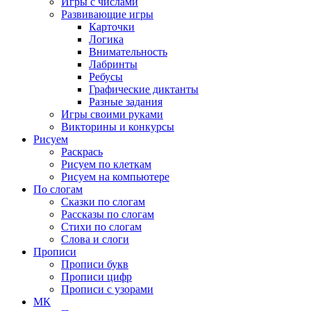
Игры с числами
Развивающие игры
Карточки
Логика
Внимательность
Лабринты
Ребусы
Графические диктанты
Разные задания
Игры своими руками
Викторины и конкурсы
Рисуем
Раскрась
Рисуем по клеткам
Рисуем на компьютере
По слогам
Сказки по слогам
Рассказы по слогам
Стихи по слогам
Слова и слоги
Прописи
Прописи букв
Прописи цифр
Прописи с узорами
МК