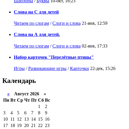
Шаблоны
/
Буквы
10-окт, 16:23
Слова на С для детей
Читаем по слогам
/
Слоги и слова
21-янв, 12:59
Слова на А для детей.
Читаем по слогам
/
Слоги и слова
02-янв, 17:33
Набор карточек "Перелётные птицы"
Игры
/
Развивающие игры
/
Карточки
22-дек, 15:26
Календарь
«
Август 2026 »
Пн
Вт
Ср
Чт
Пт
Сб
Вс
1
2
3
4
5
6
7
8
9
10
11
12
13
14
15
16
17
18
19
20
21
22
23