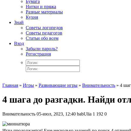
Бумага
Нитки и пряжа
Разные материалы
Кухня
Знай
Советы логопедов
Советы педагогов
Статьи обо всем
Вход
Забыли пароль?
Регистрация
Главная
»
Игры
»
Развивающие игры
»
Внимательность
» 4 шаг
4 шага до разгадки. Найди от
Внимательность
05-июл, 2023, 12:40
babUlia
1 192
0
Игра продолжается! Еще несколько заданий по поиск 4 отличий