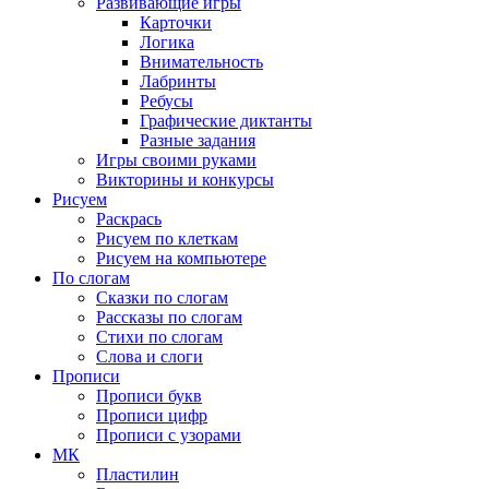
Развивающие игры
Карточки
Логика
Внимательность
Лабринты
Ребусы
Графические диктанты
Разные задания
Игры своими руками
Викторины и конкурсы
Рисуем
Раскрась
Рисуем по клеткам
Рисуем на компьютере
По слогам
Сказки по слогам
Рассказы по слогам
Стихи по слогам
Слова и слоги
Прописи
Прописи букв
Прописи цифр
Прописи с узорами
МК
Пластилин