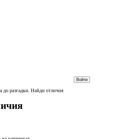
Войти
а до разгадки. Найди отличия
личия
 на картинках.