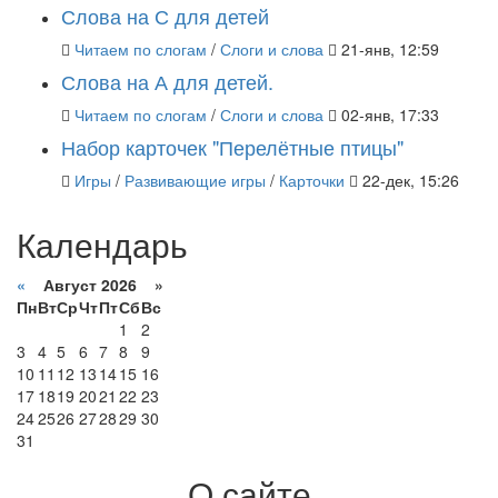
Слова на С для детей
Читаем по слогам
/
Слоги и слова
21-янв, 12:59
Слова на А для детей.
Читаем по слогам
/
Слоги и слова
02-янв, 17:33
Набор карточек "Перелётные птицы"
Игры
/
Развивающие игры
/
Карточки
22-дек, 15:26
Календарь
«
Август 2026 »
Пн
Вт
Ср
Чт
Пт
Сб
Вс
1
2
3
4
5
6
7
8
9
10
11
12
13
14
15
16
17
18
19
20
21
22
23
24
25
26
27
28
29
30
31
О сайте