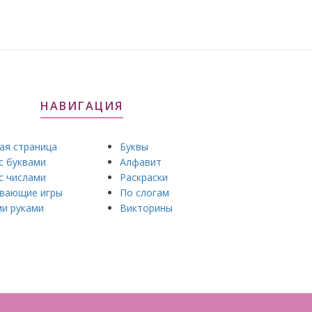
НАВИГАЦИЯ
ая страница
Буквы
с буквами
Алфавит
с числами
Раскраски
вающие игры
По слогам
и руками
Викторины