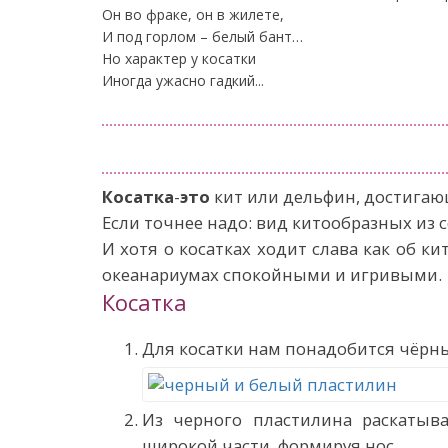
Он во фраке, он в жилете,
И под горлом – белый бант…
Но характер у косатки
Иногда ужасно гадкий...
Косатка
-
это
кит или дельфин, достигающ
Если точнее надо: вид китообразных из
И хотя о косатках ходит слава как об к
океанариумах спокойными и игривыми.
Косатка
Для косатки нам понадобится чёрн
Из черного пластилина раскатыва
широкой части, формируя нос.