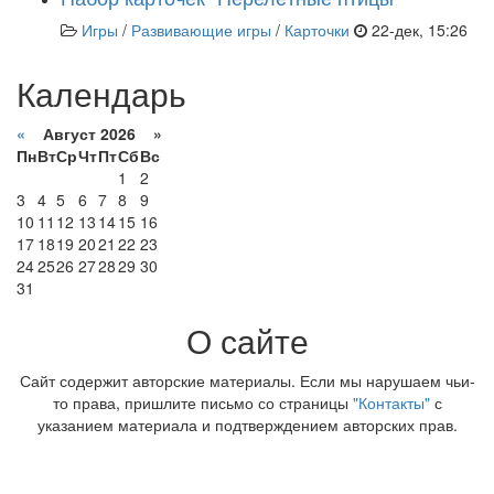
Игры
/
Развивающие игры
/
Карточки
22-дек, 15:26
Календарь
«
Август 2026 »
Пн
Вт
Ср
Чт
Пт
Сб
Вс
1
2
3
4
5
6
7
8
9
10
11
12
13
14
15
16
17
18
19
20
21
22
23
24
25
26
27
28
29
30
31
О сайте
Сайт содержит авторские материалы. Если мы нарушаем чьи-
то права, пришлите письмо со страницы
"Контакты"
с
указанием материала и подтверждением авторских прав.