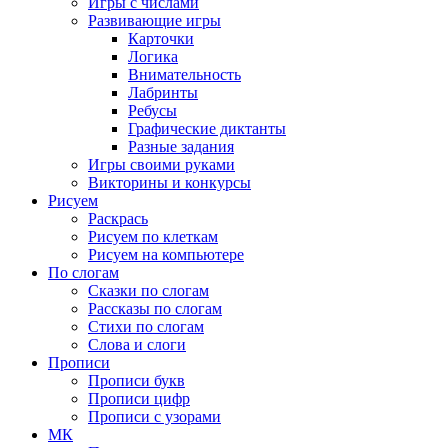
Игры с числами
Развивающие игры
Карточки
Логика
Внимательность
Лабринты
Ребусы
Графические диктанты
Разные задания
Игры своими руками
Викторины и конкурсы
Рисуем
Раскрась
Рисуем по клеткам
Рисуем на компьютере
По слогам
Сказки по слогам
Рассказы по слогам
Стихи по слогам
Слова и слоги
Прописи
Прописи букв
Прописи цифр
Прописи с узорами
МК