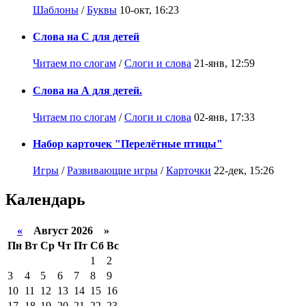
Шаблоны
/
Буквы
10-окт, 16:23
Слова на С для детей
Читаем по слогам
/
Слоги и слова
21-янв, 12:59
Слова на А для детей.
Читаем по слогам
/
Слоги и слова
02-янв, 17:33
Набор карточек "Перелётные птицы"
Игры
/
Развивающие игры
/
Карточки
22-дек, 15:26
Календарь
«
Август 2026 »
Пн
Вт
Ср
Чт
Пт
Сб
Вс
1
2
3
4
5
6
7
8
9
10
11
12
13
14
15
16
17
18
19
20
21
22
23