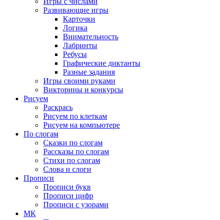
Игры с числами
Развивающие игры
Карточки
Логика
Внимательность
Лабринты
Ребусы
Графические диктанты
Разные задания
Игры своими руками
Викторины и конкурсы
Рисуем
Раскрась
Рисуем по клеткам
Рисуем на компьютере
По слогам
Сказки по слогам
Рассказы по слогам
Стихи по слогам
Слова и слоги
Прописи
Прописи букв
Прописи цифр
Прописи с узорами
МК