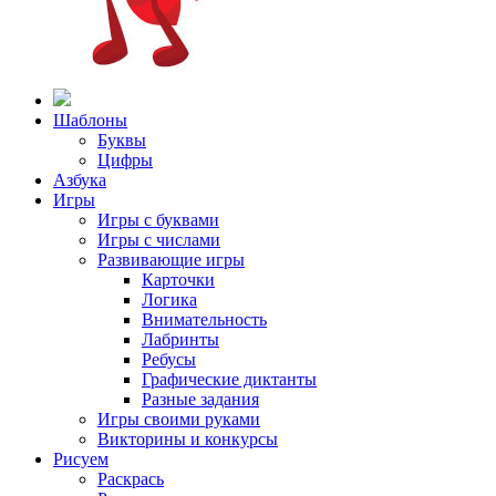
Шаблоны
Буквы
Цифры
Азбука
Игры
Игры с буквами
Игры с числами
Развивающие игры
Карточки
Логика
Внимательность
Лабринты
Ребусы
Графические диктанты
Разные задания
Игры своими руками
Викторины и конкурсы
Рисуем
Раскрась