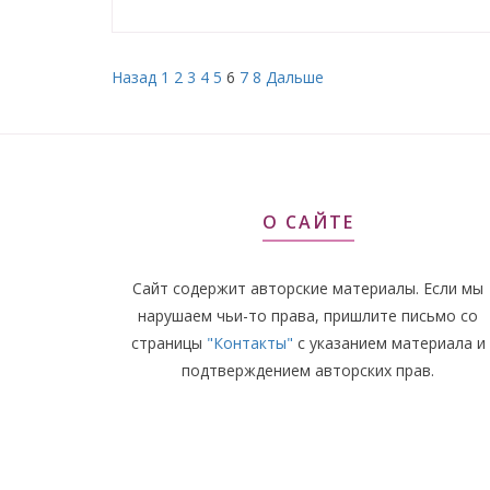
Назад
1
2
3
4
5
6
7
8
Дальше
О САЙТЕ
Сайт содержит авторские материалы. Если мы
нарушаем чьи-то права, пришлите письмо со
страницы
"Контакты"
с указанием материала и
подтверждением авторских прав.