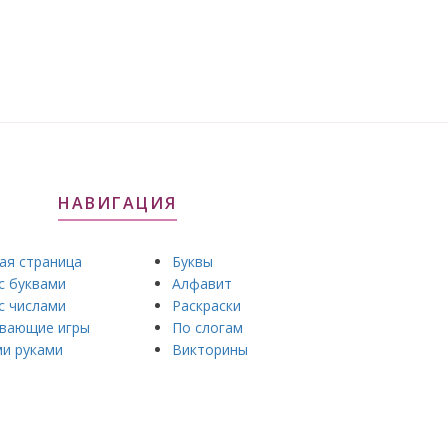
НАВИГАЦИЯ
ая страница
Буквы
с буквами
Алфавит
с числами
Раскраски
вающие игры
По слогам
и руками
Викторины