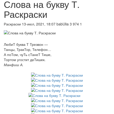
Слова на букву Т.
Раскраски
Раскраски
13-июл, 2021, 18:07
babUlia
3 974
1
ЛюбиТ буква Т Трезвон —
Танцы, ТракТор, Телефон…
А поТом, чуТь сТанеТ Тише,
Тортом угостит деТишек.
Манфиш А.