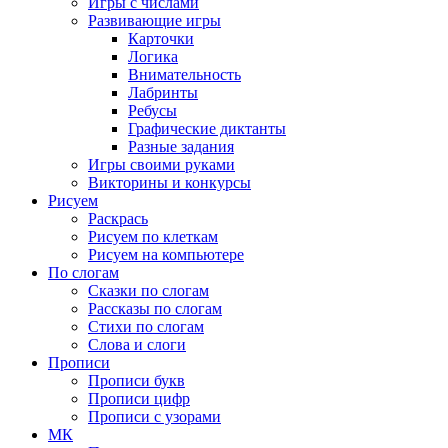
Игры с числами
Развивающие игры
Карточки
Логика
Внимательность
Лабринты
Ребусы
Графические диктанты
Разные задания
Игры своими руками
Викторины и конкурсы
Рисуем
Раскрась
Рисуем по клеткам
Рисуем на компьютере
По слогам
Сказки по слогам
Рассказы по слогам
Стихи по слогам
Слова и слоги
Прописи
Прописи букв
Прописи цифр
Прописи с узорами
МК