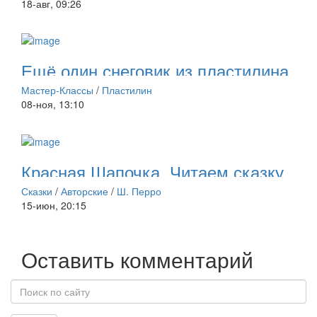
18-авг, 09:26
Ещё один снеговик из пластилина.
МК по лепке.
Мастер-Классы
/
Пластилин
08-ноя, 13:10
Красная Шапочка. Читаем сказку
по слогам
Сказки
/
Авторские
/
Ш. Перро
15-июн, 20:15
Оставить комментарий