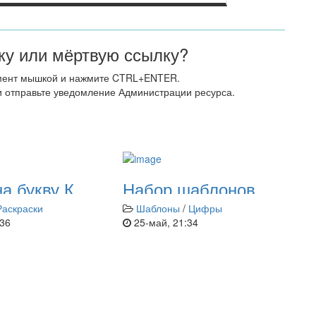
у или мёртвую ссылку?
мент мышкой и нажмите CTRL+ENTER.
 отправьте уведомление Администрации ресурса.
а букву К.
Набор шаблонов
ски для
цифр для печати на
Раскраски
Шаблоны
/
Цифры
ей
листах размером
:36
25-май, 21:34
А4.