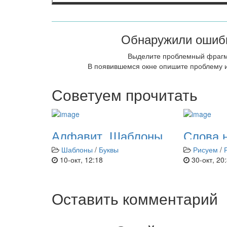
Обнаружили ошибк
Выделите проблемный фраг
В появившемся окне опишите проблему и
Советуем прочитать
Алфавит. Шаблоны
Слова н
букв и знаков
Раскра
Шаблоны
/
Буквы
Рисуем
/
препинания для
малыш
10-окт, 12:18
30-окт, 20
плакатов
Оставить комментарий