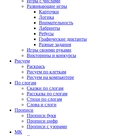
Игры с числами
Развивающие игры
Карточки
Логика
Внимательность
Лабринты
Ребусы
Графические диктанты
Разные задания
Игры своими руками
Викторины и конкурсы
Рисуем
Раскрась
Рисуем по клеткам
Рисуем на компьютере
По слогам
Сказки по слогам
Рассказы по слогам
Стихи по слогам
Слова и слоги
Прописи
Прописи букв
Прописи цифр
Прописи с узорами
МК