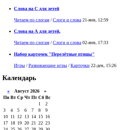
Слова на С для детей
Читаем по слогам
/
Слоги и слова
21-янв, 12:59
Слова на А для детей.
Читаем по слогам
/
Слоги и слова
02-янв, 17:33
Набор карточек "Перелётные птицы"
Игры
/
Развивающие игры
/
Карточки
22-дек, 15:26
Календарь
«
Август 2026 »
Пн
Вт
Ср
Чт
Пт
Сб
Вс
1
2
3
4
5
6
7
8
9
10
11
12
13
14
15
16
17
18
19
20
21
22
23
24
25
26
27
28
29
30