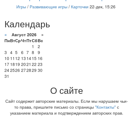
Игры
/
Развивающие игры
/
Карточки
22-дек, 15:26
Календарь
«
Август 2026 »
Пн
Вт
Ср
Чт
Пт
Сб
Вс
1
2
3
4
5
6
7
8
9
10
11
12
13
14
15
16
17
18
19
20
21
22
23
24
25
26
27
28
29
30
31
О сайте
Сайт содержит авторские материалы. Если мы нарушаем чьи-
то права, пришлите письмо со страницы
"Контакты"
с
указанием материала и подтверждением авторских прав.