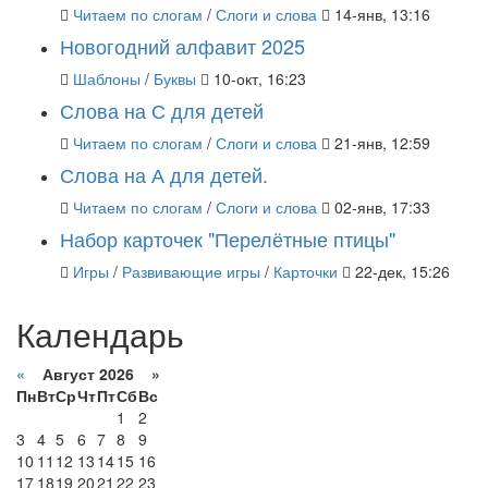
Читаем по слогам
/
Слоги и слова
14-янв, 13:16
Новогодний алфавит 2025
Шаблоны
/
Буквы
10-окт, 16:23
Слова на С для детей
Читаем по слогам
/
Слоги и слова
21-янв, 12:59
Слова на А для детей.
Читаем по слогам
/
Слоги и слова
02-янв, 17:33
Набор карточек "Перелётные птицы"
Игры
/
Развивающие игры
/
Карточки
22-дек, 15:26
Календарь
«
Август 2026 »
Пн
Вт
Ср
Чт
Пт
Сб
Вс
1
2
3
4
5
6
7
8
9
10
11
12
13
14
15
16
17
18
19
20
21
22
23