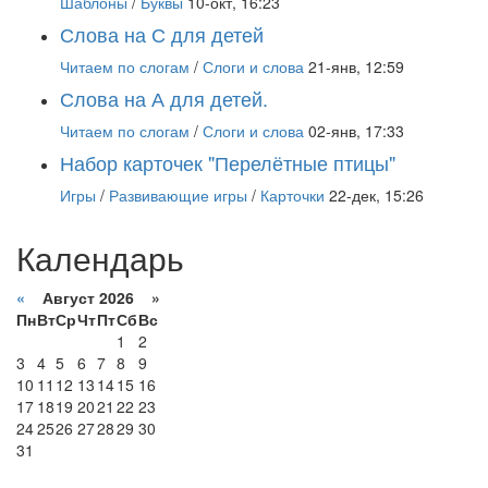
Шаблоны
/
Буквы
10-окт, 16:23
Слова на С для детей
Читаем по слогам
/
Слоги и слова
21-янв, 12:59
Слова на А для детей.
Читаем по слогам
/
Слоги и слова
02-янв, 17:33
Набор карточек "Перелётные птицы"
Игры
/
Развивающие игры
/
Карточки
22-дек, 15:26
Календарь
«
Август 2026 »
Пн
Вт
Ср
Чт
Пт
Сб
Вс
1
2
3
4
5
6
7
8
9
10
11
12
13
14
15
16
17
18
19
20
21
22
23
24
25
26
27
28
29
30
31