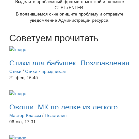
Выделите проблемный фрагмент мышкой и нажмите
CTRL+ENTER.
В появившемся окне опишите проблему и отправьте
уведомление Администрации ресурса.
Советуем прочитать
Стихи для бабушек. Поздравления
к 8 марта
Стихи
/
Стихи к праздникам
21-фев, 16:45
Овощи. МК по лепке из легкого
пластилина.
Мастер-Классы
/
Пластилин
06-окт, 17:31