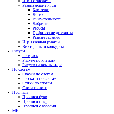
Игры с числами
Развивающие игры
Карточки
Логика
Внимательность
Лабринты
Ребусы
Графические диктанты
Разные задания
Игры своими руками
Викторины и конкурсы
Рисуем
Раскрась
Рисуем по клеткам
Рисуем на компьютере
По слогам
Сказки по слогам
Рассказы по слогам
Стихи по слогам
Слова и слоги
Прописи
Прописи букв
Прописи цифр
Прописи с узорами
МК