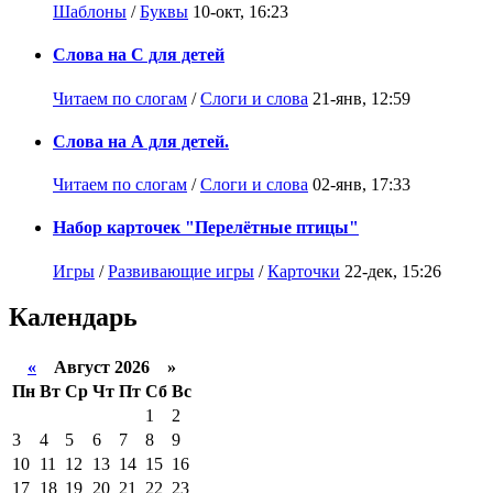
Шаблоны
/
Буквы
10-окт, 16:23
Слова на С для детей
Читаем по слогам
/
Слоги и слова
21-янв, 12:59
Слова на А для детей.
Читаем по слогам
/
Слоги и слова
02-янв, 17:33
Набор карточек "Перелётные птицы"
Игры
/
Развивающие игры
/
Карточки
22-дек, 15:26
Календарь
«
Август 2026 »
Пн
Вт
Ср
Чт
Пт
Сб
Вс
1
2
3
4
5
6
7
8
9
10
11
12
13
14
15
16
17
18
19
20
21
22
23