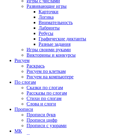
Игры с числами
Развивающие игры
Карточки
Логика
Внимательность
Лабринты
Ребусы
Графические диктанты
Разные задания
Игры своими руками
Викторины и конкурсы
Рисуем
Раскрась
Рисуем по клеткам
Рисуем на компьютере
По слогам
Сказки по слогам
Рассказы по слогам
Стихи по слогам
Слова и слоги
Прописи
Прописи букв
Прописи цифр
Прописи с узорами
МК