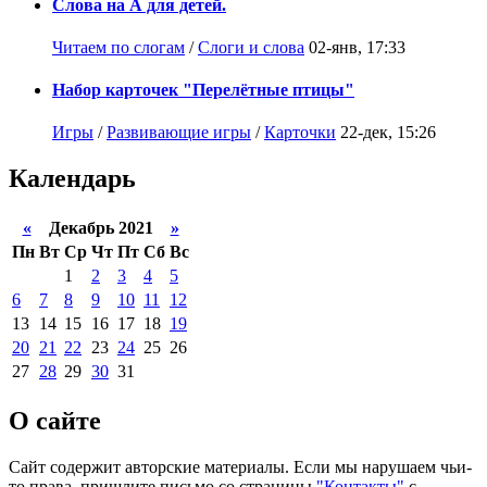
Слова на А для детей.
Читаем по слогам
/
Слоги и слова
02-янв, 17:33
Набор карточек "Перелётные птицы"
Игры
/
Развивающие игры
/
Карточки
22-дек, 15:26
Календарь
«
Декабрь 2021
»
Пн
Вт
Ср
Чт
Пт
Сб
Вс
1
2
3
4
5
6
7
8
9
10
11
12
13
14
15
16
17
18
19
20
21
22
23
24
25
26
27
28
29
30
31
О сайте
Сайт содержит авторские материалы. Если мы нарушаем чьи-
то права, пришлите письмо со страницы
"Контакты"
с