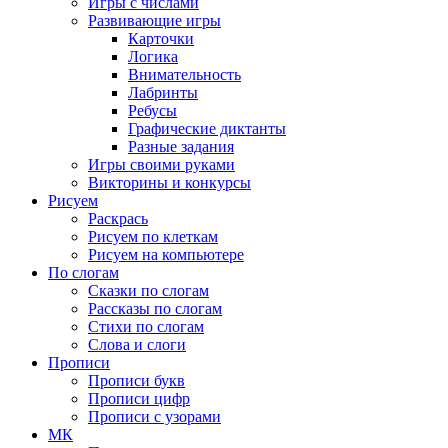
Игры с числами
Развивающие игры
Карточки
Логика
Внимательность
Лабринты
Ребусы
Графические диктанты
Разные задания
Игры своими руками
Викторины и конкурсы
Рисуем
Раскрась
Рисуем по клеткам
Рисуем на компьютере
По слогам
Сказки по слогам
Рассказы по слогам
Стихи по слогам
Слова и слоги
Прописи
Прописи букв
Прописи цифр
Прописи с узорами
МК