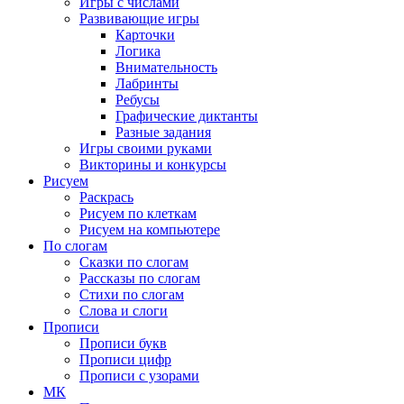
Игры с числами
Развивающие игры
Карточки
Логика
Внимательность
Лабринты
Ребусы
Графические диктанты
Разные задания
Игры своими руками
Викторины и конкурсы
Рисуем
Раскрась
Рисуем по клеткам
Рисуем на компьютере
По слогам
Сказки по слогам
Рассказы по слогам
Стихи по слогам
Слова и слоги
Прописи
Прописи букв
Прописи цифр
Прописи с узорами
МК