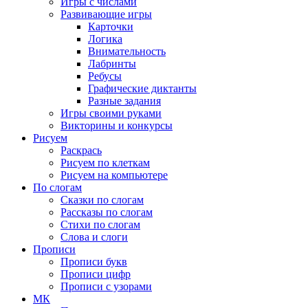
Игры с числами
Развивающие игры
Карточки
Логика
Внимательность
Лабринты
Ребусы
Графические диктанты
Разные задания
Игры своими руками
Викторины и конкурсы
Рисуем
Раскрась
Рисуем по клеткам
Рисуем на компьютере
По слогам
Сказки по слогам
Рассказы по слогам
Стихи по слогам
Слова и слоги
Прописи
Прописи букв
Прописи цифр
Прописи с узорами
МК