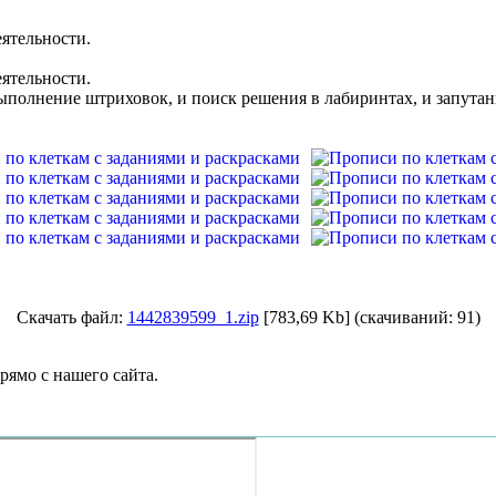
еятельности.
еятельности.
 выполнение штриховок, и поиск решения в лабиринтах, и запут
Скачать файл:
1442839599_1.zip
[783,69 Kb] (cкачиваний: 91)
рямо с нашего сайта.