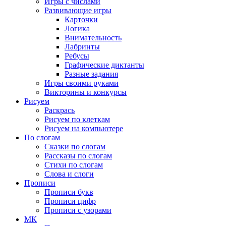
Игры с числами
Развивающие игры
Карточки
Логика
Внимательность
Лабринты
Ребусы
Графические диктанты
Разные задания
Игры своими руками
Викторины и конкурсы
Рисуем
Раскрась
Рисуем по клеткам
Рисуем на компьютере
По слогам
Сказки по слогам
Рассказы по слогам
Стихи по слогам
Слова и слоги
Прописи
Прописи букв
Прописи цифр
Прописи с узорами
МК