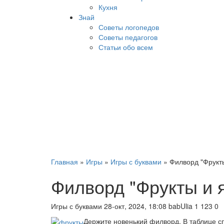
Кухня
Знай
Советы логопедов
Советы педагогов
Статьи обо всем
Главная
»
Игры
»
Игры с буквами
» Филворд "Фрукты
Филворд "Фрукты и 
Игры с буквами
28-окт, 2024, 18:08
babUlia
1 123
0
Держите новенький филворд. В таблице сп