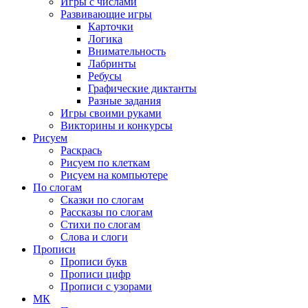
Игры с числами
Развивающие игры
Карточки
Логика
Внимательность
Лабринты
Ребусы
Графические диктанты
Разные задания
Игры своими руками
Викторины и конкурсы
Рисуем
Раскрась
Рисуем по клеткам
Рисуем на компьютере
По слогам
Сказки по слогам
Рассказы по слогам
Стихи по слогам
Слова и слоги
Прописи
Прописи букв
Прописи цифр
Прописи с узорами
МК