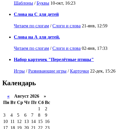
Шаблоны
/
Буквы
10-окт, 16:23
Слова на С для детей
Читаем по слогам
/
Слоги и слова
21-янв, 12:59
Слова на А для детей.
Читаем по слогам
/
Слоги и слова
02-янв, 17:33
Набор карточек "Перелётные птицы"
Игры
/
Развивающие игры
/
Карточки
22-дек, 15:26
Календарь
«
Август 2026 »
Пн
Вт
Ср
Чт
Пт
Сб
Вс
1
2
3
4
5
6
7
8
9
10
11
12
13
14
15
16
17
18
19
20
21
22
23