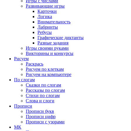
Игры с числами
Развивающие игры
Карточки
Логика
Внимательность
Лабринты
Ребусы
Графические диктанты
Разные задания
Игры своими руками
Викторины и конкурсы
Рисуем
Раскрась
Рисуем по клеткам
Рисуем на компьютере
По слогам
Сказки по слогам
Рассказы по слогам
Стихи по слогам
Слова и слоги
Прописи
Прописи букв
Прописи цифр
Прописи с узорами
МК