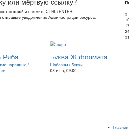
у или мёртвую ссылку?
П
мент мышкой и нажмите CTRL+ENTER.
3
 отправьте уведомление Администрации ресурса.
1
1
2
3
 Ряба.
Буква Ж формата
сказку по
А4
ские народные
/
Шаблоны
/
Буквы
зки
08-июн, 09:00
9
Главная