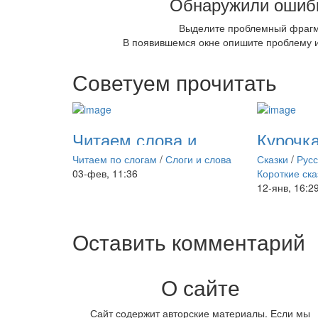
Обнаружили ошибк
Выделите проблемный фраг
В появившемся окне опишите проблему и
Советуем прочитать
Читаем слова и
Курочка
слоги на букву О
Читаем 
Читаем по слогам
/
Слоги и слова
Сказки
/
Рус
слогам
03-фев, 11:36
Короткие ска
12-янв, 16:2
Оставить комментарий
О сайте
Сайт содержит авторские материалы. Если мы