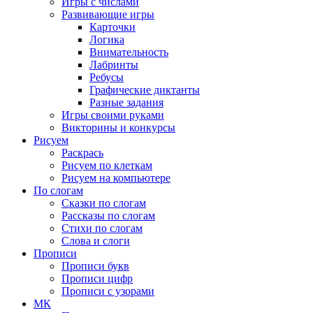
Игры с числами
Развивающие игры
Карточки
Логика
Внимательность
Лабринты
Ребусы
Графические диктанты
Разные задания
Игры своими руками
Викторины и конкурсы
Рисуем
Раскрась
Рисуем по клеткам
Рисуем на компьютере
По слогам
Сказки по слогам
Рассказы по слогам
Стихи по слогам
Слова и слоги
Прописи
Прописи букв
Прописи цифр
Прописи с узорами
МК