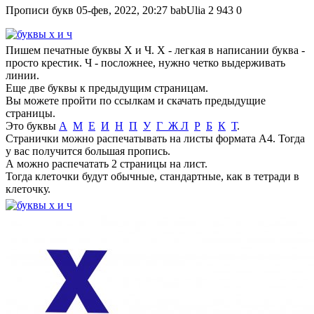
Прописи букв
05-фев, 2022, 20:27
babUlia
2 943
0
Пишем печатные буквы Х и Ч. Х - легкая в написании буква -
просто крестик. Ч - посложнее, нужно четко выдерживать
линии.
Еще две буквы к предыдущим страницам.
Вы можете пройти по ссылкам и скачать предыдущие
страницы.
Это буквы
А
М
Е
И
Н
П
У
Г
Ж
Л
Р
Б
К
Т
.
Странички можно распечатывать на листы формата А4. Тогда
у вас получится большая пропись.
А можно распечатать 2 страницы на лист.
Тогда клеточки будут обычные, стандартные, как в тетради в
клеточку.